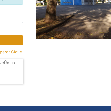
perar Clave
aveÚnica