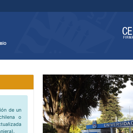
ión de un
chilena o
tualizada
njera).